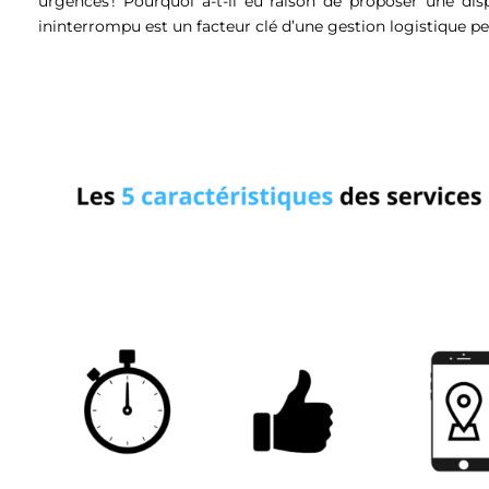
urgences ! Pourquoi a-t-il eu raison de proposer une dis
ininterrompu est un facteur clé d’une gestion logistique pe