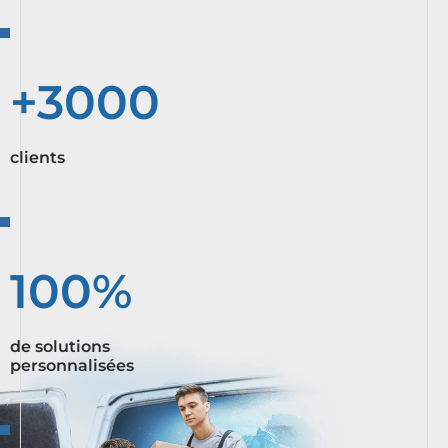
+3000
clients
100%
de solutions
personnalisées